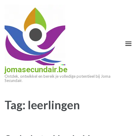
Ga
naar
inhoud
(druk
op
enter)
jomasecundair.be
Ontdek, ontwikkel en bereik je volledige potentieel bij Joma
Secundair.
Tag:
leerlingen