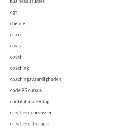
business studies
cgt
chemie
cisco
civas
coach
coaching
coachingsvaardigheden
code 95 cursus
content marketing
creatieve cursussen
creatieve therapie