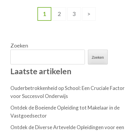
Berichten
Pagina
Pagina
Pagina
1
2
3
>
paginering
Zoeken
Zoeken
Laatste artikelen
Ouderbetrokkenheid op School: Een Cruciale Factor
voor Succesvol Onderwijs
Ontdek de Boeiende Opleiding tot Makelaar in de
Vastgoedsector
Ontdek de Diverse Artevelde Opleidingen voor een