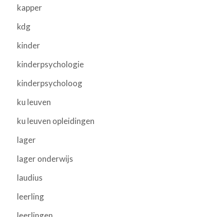
kapper
kdg
kinder
kinderpsychologie
kinderpsycholoog
ku leuven
ku leuven opleidingen
lager
lager onderwijs
laudius
leerling
leerlingen