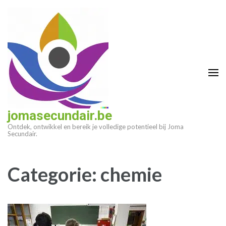
Ga
naar
inhoud
(druk
op
enter)
jomasecundair.be
Ontdek, ontwikkel en bereik je volledige potentieel bij Joma
Secundair.
Categorie:
chemie