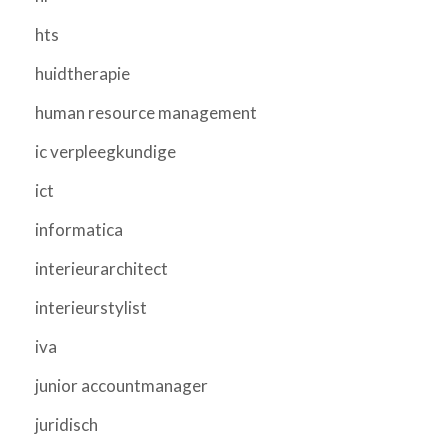
hts
huidtherapie
human resource management
ic verpleegkundige
ict
informatica
interieurarchitect
interieurstylist
iva
junior accountmanager
juridisch