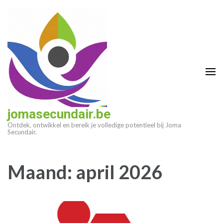
Ga
naar
inhoud
(druk
op
enter)
jomasecundair.be
Ontdek, ontwikkel en bereik je volledige potentieel bij Joma
Secundair.
Maand:
april 2026