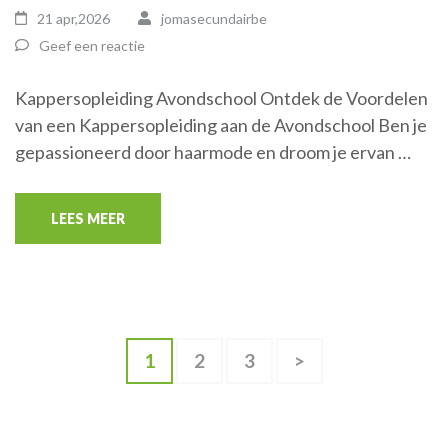
21 apr,2026
jomasecundairbe
Geef een reactie
Kappersopleiding Avondschool Ontdek de Voordelen
van een Kappersopleiding aan de Avondschool Ben je
gepassioneerd door haarmode en droom je ervan …
LEES MEER
Berichten
Pagina
Pagina
Pagina
1
2
3
>
paginering