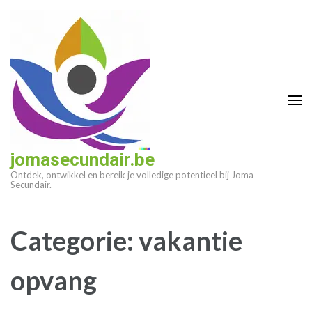
Ga
naar
inhoud
(druk
op
enter)
jomasecundair.be
Ontdek, ontwikkel en bereik je volledige potentieel bij Joma
Secundair.
Categorie:
vakantie
opvang