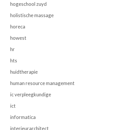
hogeschool zuyd
holistische massage
horeca
howest
hr
hts
huidtherapie
human resource management
ic verpleegkundige
ict
informatica
interieurarchitect