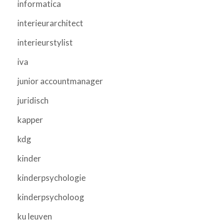
informatica
interieurarchitect
interieurstylist
iva
junior accountmanager
juridisch
kapper
kdg
kinder
kinderpsychologie
kinderpsycholoog
ku leuven