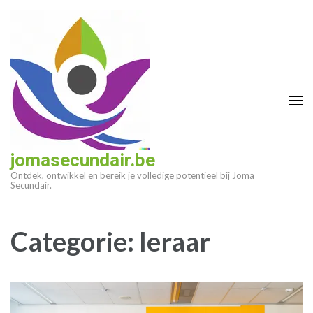
Ga
naar
inhoud
(druk
op
enter)
jomasecundair.be
Ontdek, ontwikkel en bereik je volledige potentieel bij Joma
Secundair.
Categorie:
leraar