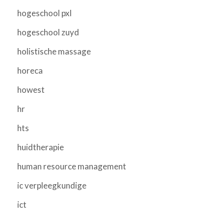
hogeschool pxl
hogeschool zuyd
holistische massage
horeca
howest
hr
hts
huidtherapie
human resource management
ic verpleegkundige
ict