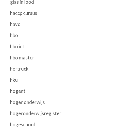
glas in lood
haccp cursus
havo
hbo
hbo ict
hbo master
heftruck
hku
hogent
hoger onderwijs
hogeronderwijsregister
hogeschool