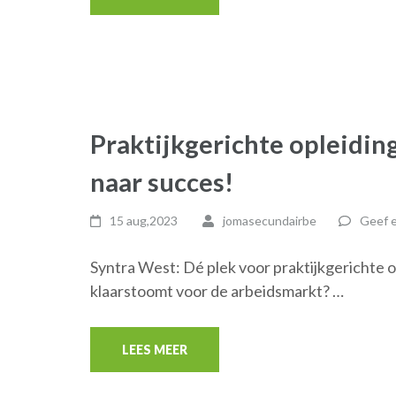
Praktijkgerichte opleidin
naar succes!
15 aug,2023
jomasecundairbe
Geef e
Syntra West: Dé plek voor praktijkgerichte o
klaarstoomt voor de arbeidsmarkt? …
LEES MEER