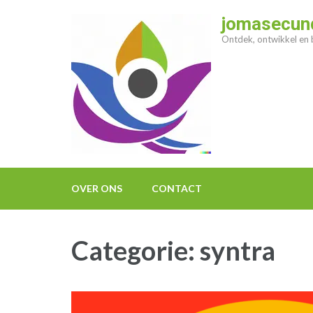
Ga
jomasecund
naar
Ontdek, ontwikkel en b
inhoud
(druk
op
enter)
OVER ONS
CONTACT
Categorie:
syntra