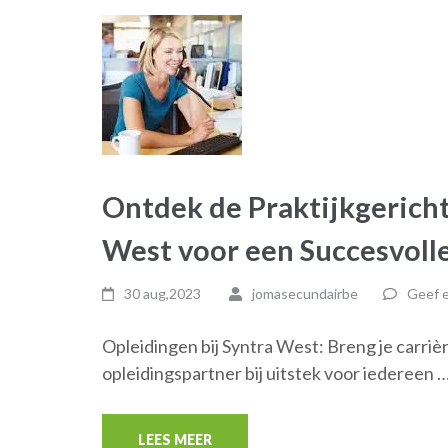
Ontdek de Praktijkgerich
West voor een Succesvolle
30 aug,2023
jomasecundairbe
Geef e
Opleidingen bij Syntra West: Breng je carriè
opleidingspartner bij uitstek voor iedereen 
LEES MEER