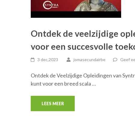
Ontdek de veelzijdige opl
voor een succesvolle toek
3 dec,2023
jomasecundairbe
Geef ee
Ontdek de Veelzijdige Opleidingen van Syntr
kunt voor een breed scala …
LEES MEER