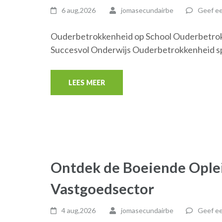
6 aug,2026
jomasecundairbe
Geef ee
Ouderbetrokkenheid op School Ouderbetrokk
Succesvol Onderwijs Ouderbetrokkenheid spee
LEES MEER
Ontdek de Boeiende Oplei
Vastgoedsector
4 aug,2026
jomasecundairbe
Geef ee