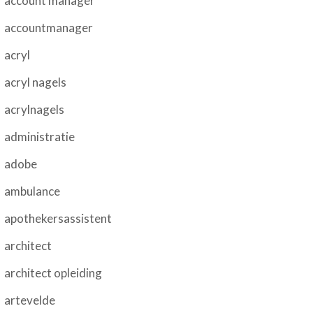
account manager
accountmanager
acryl
acryl nagels
acrylnagels
administratie
adobe
ambulance
apothekersassistent
architect
architect opleiding
artevelde