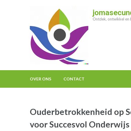
Ga
naar
jomasecund
inhoud
Ontdek, ontwikkel en b
(druk
op
enter)
OVER ONS
CONTACT
Ouderbetrokkenheid op Sc
voor Succesvol Onderwijs