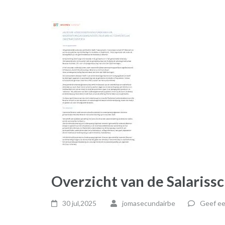
Overzicht van de Salarissc
30 jul,2025
jomasecundairbe
Geef ee