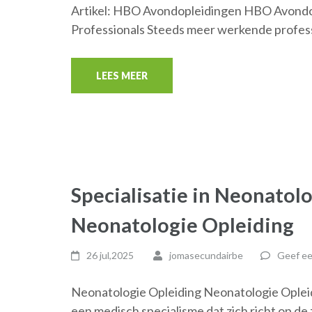
Artikel: HBO Avondopleidingen HBO Avondo
Professionals Steeds meer werkende profes
LEES MEER
Specialisatie in Neonatol
Neonatologie Opleiding
26 jul,2025
jomasecundairbe
Geef ee
Neonatologie Opleiding Neonatologie Opleid
een medisch specialisme dat zich richt op de