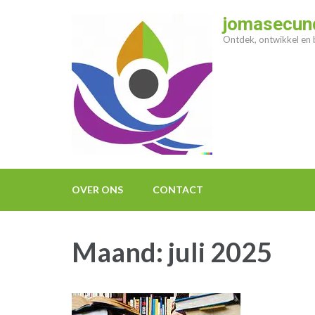
Ga
jomasecund
naar
Ontdek, ontwikkel en b
inhoud
(druk
op
enter)
OVER ONS
CONTACT
Maand:
juli 2025