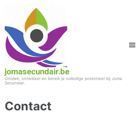
Ga
naar
inhoud
(druk
op
enter)
jomasecundair.be
Ontdek, ontwikkel en bereik je volledige potentieel bij Joma
Secundair.
Contact