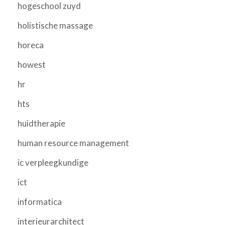
hogeschool zuyd
holistische massage
horeca
howest
hr
hts
huidtherapie
human resource management
ic verpleegkundige
ict
informatica
interieurarchitect