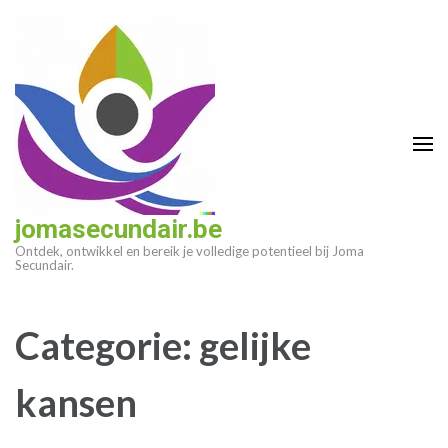
Ga
naar
inhoud
(druk
op
enter)
jomasecundair.be
Ontdek, ontwikkel en bereik je volledige potentieel bij Joma
Secundair.
Categorie:
gelijke
kansen