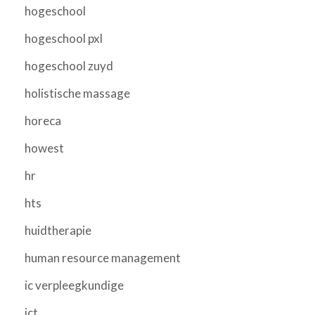
hogeschool
hogeschool pxl
hogeschool zuyd
holistische massage
horeca
howest
hr
hts
huidtherapie
human resource management
ic verpleegkundige
ict