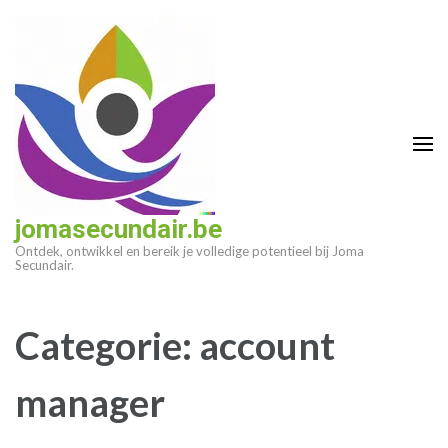
Ga
naar
inhoud
(druk
op
enter)
jomasecundair.be
Ontdek, ontwikkel en bereik je volledige potentieel bij Joma
Secundair.
Categorie:
account
manager