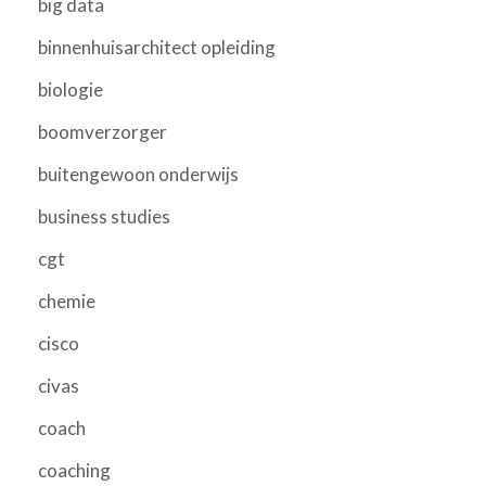
big data
binnenhuisarchitect opleiding
biologie
boomverzorger
buitengewoon onderwijs
business studies
cgt
chemie
cisco
civas
coach
coaching