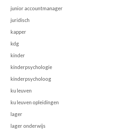
junior accountmanager
juridisch
kapper
kdg
kinder
kinderpsychologie
kinderpsycholoog
ku leuven
ku leuven opleidingen
lager
lager onderwijs