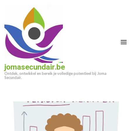
Ga
naar
inhoud
(druk
op
enter)
jomasecundair.be
Ontdek, ontwikkel en bereik je volledige potentieel bij Joma
Secundair.