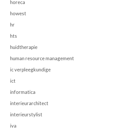
horeca
howest
hr
hts
huidtherapie
human resource management
ic verpleegkundige
ict
informatica
interieurarchitect
interieurstylist
iva