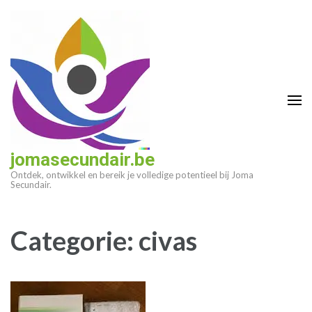
Ga
naar
inhoud
(druk
op
enter)
jomasecundair.be
Ontdek, ontwikkel en bereik je volledige potentieel bij Joma
Secundair.
Categorie:
civas