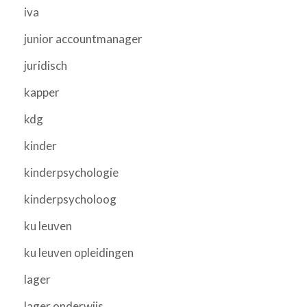
iva
junior accountmanager
juridisch
kapper
kdg
kinder
kinderpsychologie
kinderpsycholoog
ku leuven
ku leuven opleidingen
lager
lager onderwijs