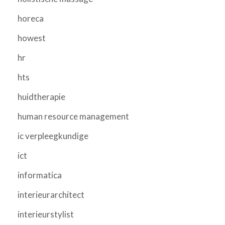
horeca
howest
hr
hts
huidtherapie
human resource management
ic verpleegkundige
ict
informatica
interieurarchitect
interieurstylist