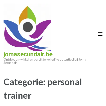
Ga
naar
inhoud
(druk
op
enter)
jomasecundair.be
Ontdek, ontwikkel en bereik je volledige potentieel bij Joma
Secundair.
Categorie:
personal
trainer