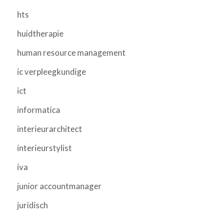
hts
huidtherapie
human resource management
ic verpleegkundige
ict
informatica
interieurarchitect
interieurstylist
iva
junior accountmanager
juridisch