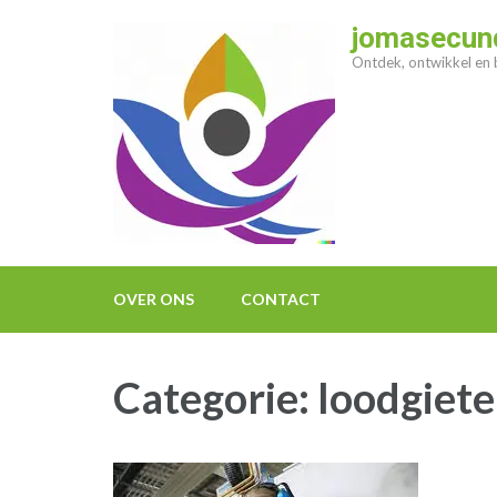
Ga
jomasecund
naar
Ontdek, ontwikkel en b
inhoud
(druk
op
enter)
OVER ONS
CONTACT
Categorie:
loodgiete