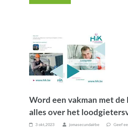
Word een vakman met de l
alles over het loodgieters
3 okt,2023
jomasecundairbe
Geef ee