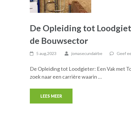
De Opleiding tot Loodgie
de Bouwsector
5 aug,2023
jomasecundairbe
Geef ee
De Opleiding tot Loodgieter: Een Vak met To
zoek naar een carrière waarin …
LEES MEER