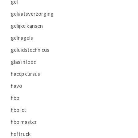
gel
gelaatsverzorging
gelijke kansen
gelnagels
geluidstechnicus
glas in lood
haccp cursus
havo
hbo
hbo ict
hbo master
heftruck