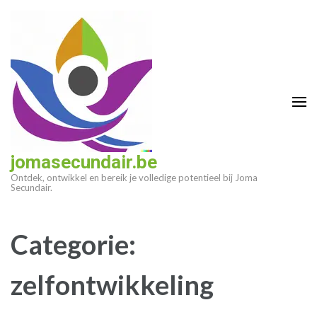
Ga
naar
inhoud
(druk
op
enter)
jomasecundair.be
Ontdek, ontwikkel en bereik je volledige potentieel bij Joma
Secundair.
Categorie:
zelfontwikkeling