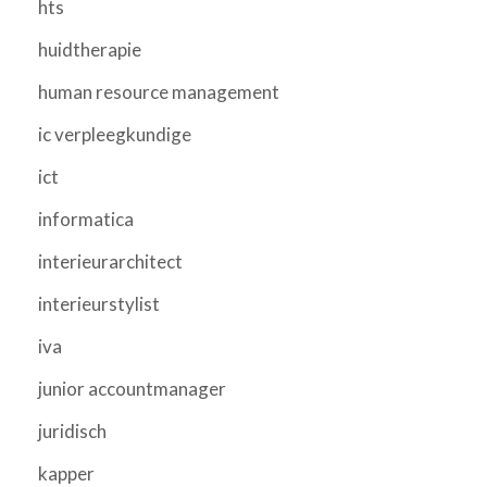
hts
huidtherapie
human resource management
ic verpleegkundige
ict
informatica
interieurarchitect
interieurstylist
iva
junior accountmanager
juridisch
kapper