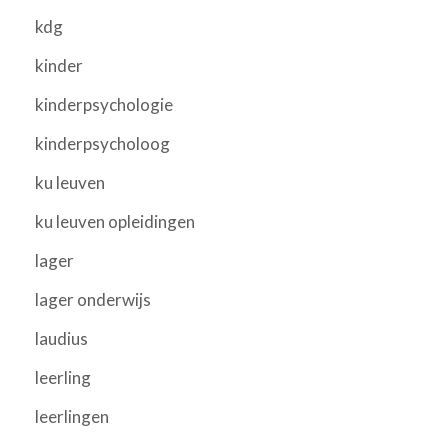
kdg
kinder
kinderpsychologie
kinderpsycholoog
ku leuven
ku leuven opleidingen
lager
lager onderwijs
laudius
leerling
leerlingen