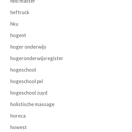
hbo master
heftruck
hku
hogent
hoger onderwijs
hogeronderwijsregister
hogeschool
hogeschool pxl
hogeschool zuyd
holistische massage
horeca
howest