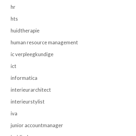
hr
hts
huidtherapie
human resource management
ic verpleegkundige
ict
informatica
interieurarchitect
interieurstylist
iva
junior accountmanager