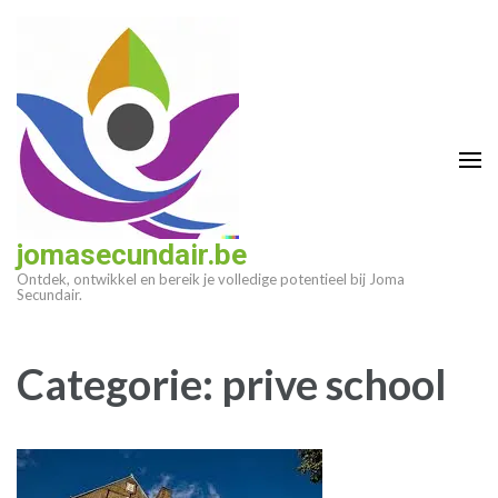
Ga
naar
inhoud
(druk
op
enter)
jomasecundair.be
Ontdek, ontwikkel en bereik je volledige potentieel bij Joma
Secundair.
Categorie:
prive school