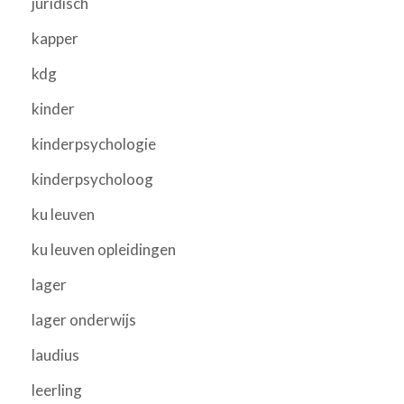
juridisch
kapper
kdg
kinder
kinderpsychologie
kinderpsycholoog
ku leuven
ku leuven opleidingen
lager
lager onderwijs
laudius
leerling