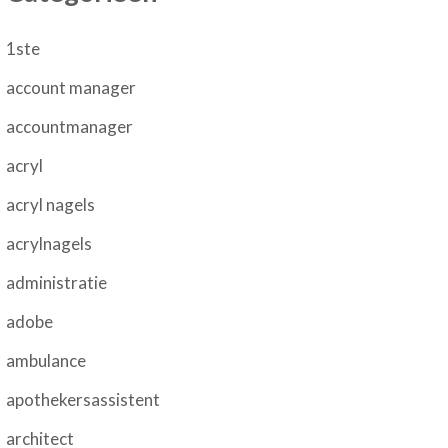
1ste
account manager
accountmanager
acryl
acryl nagels
acrylnagels
administratie
adobe
ambulance
apothekersassistent
architect