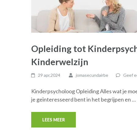
Opleiding tot Kinderpsyc
Kinderwelzijn
29 apr,2024
jomasecundairbe
Geef e
Kinderpsycholoog Opleiding Alles wat je moe
je geïnteresseerd bent in het begrijpen en …
LEES MEER