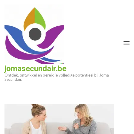
Ga
naar
inhoud
(druk
op
enter)
jomasecundair.be
Ontdek, ontwikkel en bereik je volledige potentieel bij Joma
Secundair.