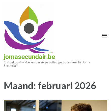
Ga
naar
inhoud
(druk
op
enter)
jomasecundair.be
Ontdek, ontwikkel en bereik je volledige potentieel bij Joma
Secundair.
Maand:
februari 2026