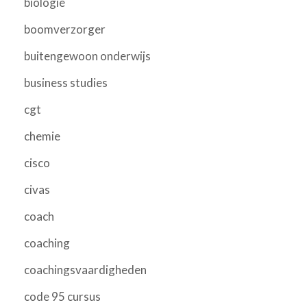
biologie
boomverzorger
buitengewoon onderwijs
business studies
cgt
chemie
cisco
civas
coach
coaching
coachingsvaardigheden
code 95 cursus