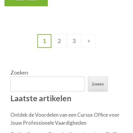
Berichten
Pagina
Pagina
Pagina
1
2
3
>
paginering
Zoeken
Zoeken
Laatste artikelen
Ontdek de Voordelen van een Cursus Office voor
Jouw Professionele Vaardigheden