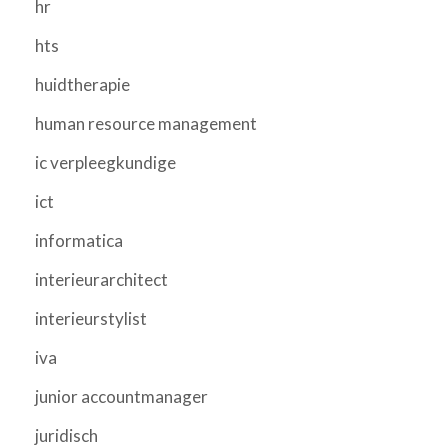
hr
hts
huidtherapie
human resource management
ic verpleegkundige
ict
informatica
interieurarchitect
interieurstylist
iva
junior accountmanager
juridisch