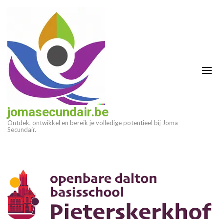
Ga
naar
inhoud
(druk
op
enter)
jomasecundair.be
Ontdek, ontwikkel en bereik je volledige potentieel bij Joma
Secundair.