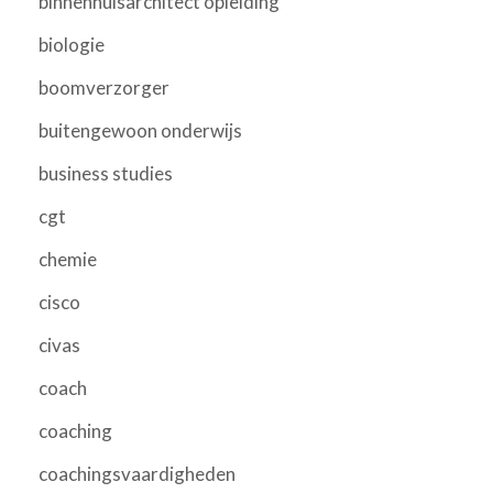
binnenhuisarchitect opleiding
biologie
boomverzorger
buitengewoon onderwijs
business studies
cgt
chemie
cisco
civas
coach
coaching
coachingsvaardigheden