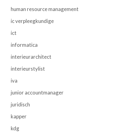
human resource management
ic verpleegkundige
ict
informatica
interieurarchitect
interieurstylist
iva
junior accountmanager
juridisch
kapper
kdg