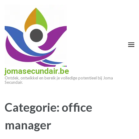
Ga
naar
inhoud
(druk
op
enter)
jomasecundair.be
Ontdek, ontwikkel en bereik je volledige potentieel bij Joma
Secundair.
Categorie:
office
manager