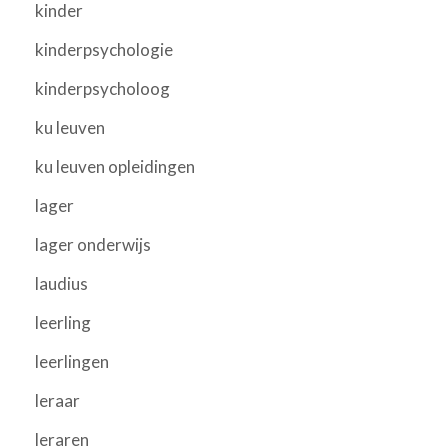
kinder
kinderpsychologie
kinderpsycholoog
ku leuven
ku leuven opleidingen
lager
lager onderwijs
laudius
leerling
leerlingen
leraar
leraren