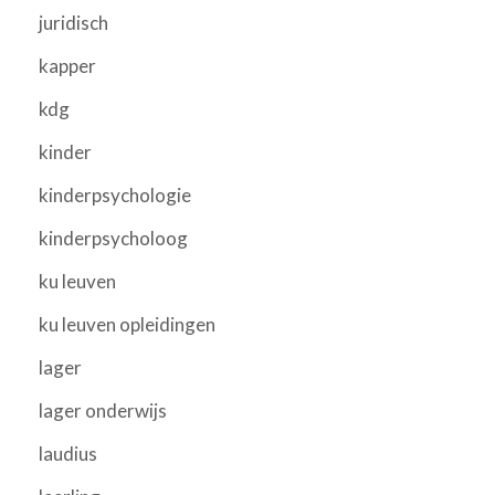
juridisch
kapper
kdg
kinder
kinderpsychologie
kinderpsycholoog
ku leuven
ku leuven opleidingen
lager
lager onderwijs
laudius