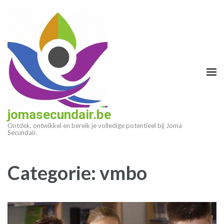
Ga
naar
inhoud
(druk
op
enter)
jomasecundair.be
Ontdek, ontwikkel en bereik je volledige potentieel bij Joma
Secundair.
Categorie:
vmbo