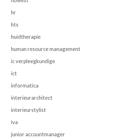
howest
hr
hts
huidtherapie
human resource management
ic verpleegkundige
ict
informatica
interieurarchitect
interieurstylist
iva
junior accountmanager