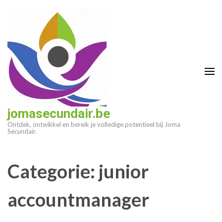
Ga
naar
inhoud
(druk
op
enter)
jomasecundair.be
Ontdek, ontwikkel en bereik je volledige potentieel bij Joma
Secundair.
Categorie:
junior
accountmanager