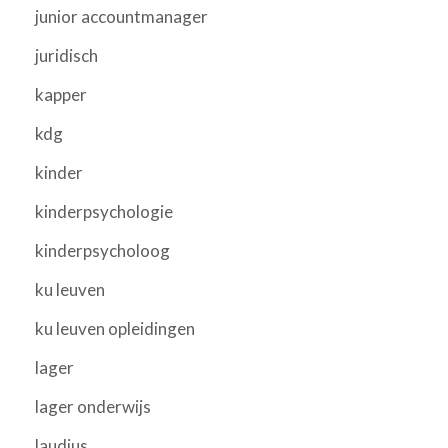
junior accountmanager
juridisch
kapper
kdg
kinder
kinderpsychologie
kinderpsycholoog
ku leuven
ku leuven opleidingen
lager
lager onderwijs
laudius