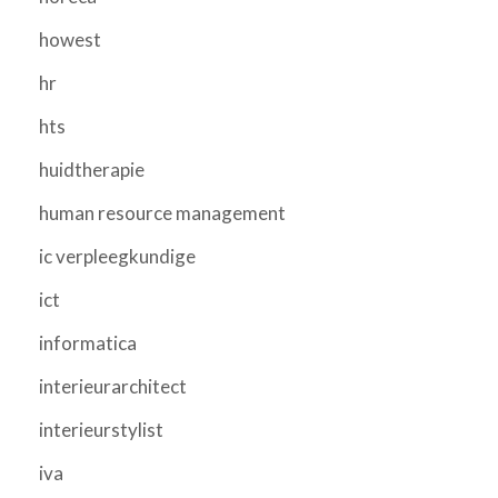
howest
hr
hts
huidtherapie
human resource management
ic verpleegkundige
ict
informatica
interieurarchitect
interieurstylist
iva