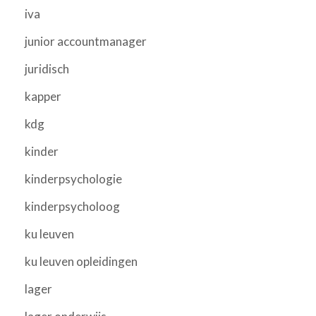
iva
junior accountmanager
juridisch
kapper
kdg
kinder
kinderpsychologie
kinderpsycholoog
ku leuven
ku leuven opleidingen
lager