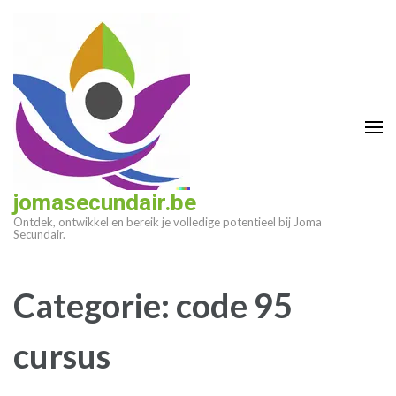
Ga
naar
inhoud
(druk
op
enter)
jomasecundair.be
Ontdek, ontwikkel en bereik je volledige potentieel bij Joma
Secundair.
Categorie:
code 95
cursus