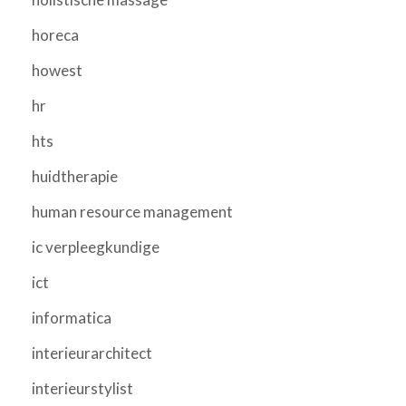
horeca
howest
hr
hts
huidtherapie
human resource management
ic verpleegkundige
ict
informatica
interieurarchitect
interieurstylist