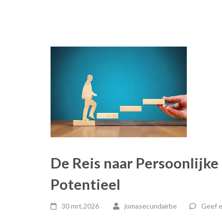
De Reis naar Persoonlijk
Potentieel
30 mrt,2026
jomasecundairbe
Geef e