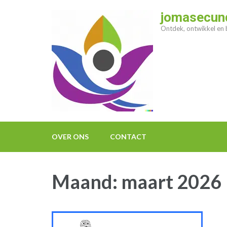
Ga
jomasecund
naar
Ontdek, ontwikkel en b
inhoud
(druk
op
enter)
OVER ONS
CONTACT
Maand:
maart 2026