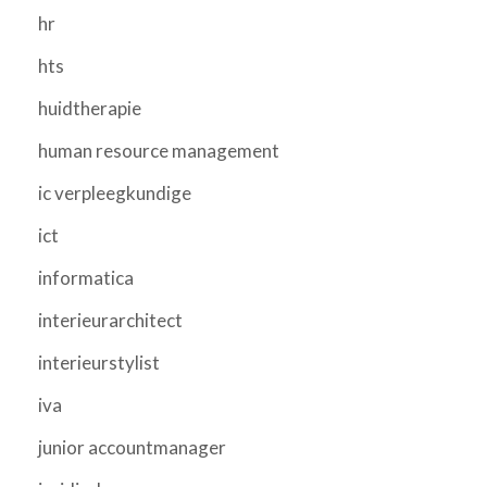
hr
hts
huidtherapie
human resource management
ic verpleegkundige
ict
informatica
interieurarchitect
interieurstylist
iva
junior accountmanager