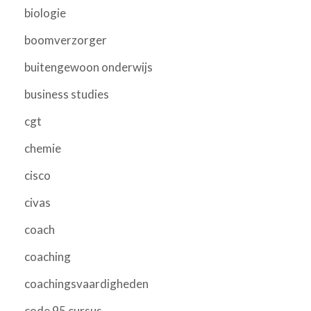
biologie
boomverzorger
buitengewoon onderwijs
business studies
cgt
chemie
cisco
civas
coach
coaching
coachingsvaardigheden
code 95 cursus