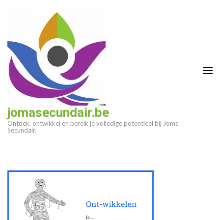
Ga
naar
inhoud
(druk
op
enter)
jomasecundair.be
Ontdek, ontwikkel en bereik je volledige potentieel bij Joma
Secundair.