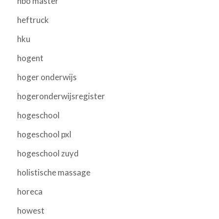
hbo master
heftruck
hku
hogent
hoger onderwijs
hogeronderwijsregister
hogeschool
hogeschool pxl
hogeschool zuyd
holistische massage
horeca
howest