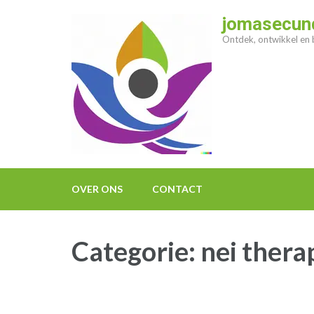
Ga
jomasecund
naar
Ontdek, ontwikkel en b
inhoud
(druk
op
enter)
OVER ONS
CONTACT
Categorie:
nei thera