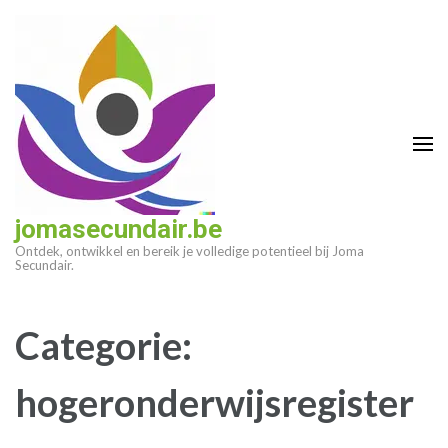
Ga
naar
inhoud
(druk
op
enter)
jomasecundair.be
Ontdek, ontwikkel en bereik je volledige potentieel bij Joma
Secundair.
Categorie:
hogeronderwijsregister