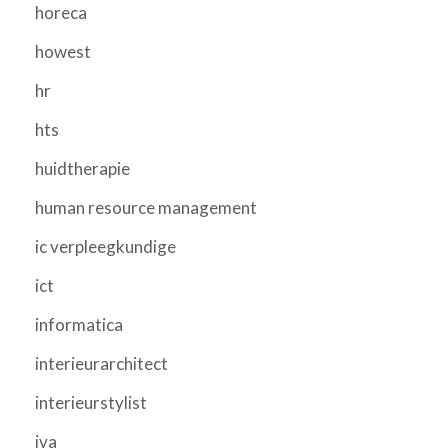
horeca
howest
hr
hts
huidtherapie
human resource management
ic verpleegkundige
ict
informatica
interieurarchitect
interieurstylist
iva