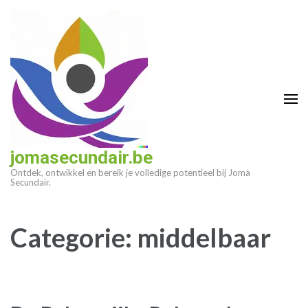
Ga
naar
inhoud
(druk
op
enter)
jomasecundair.be
Ontdek, ontwikkel en bereik je volledige potentieel bij Joma
Secundair.
Categorie:
middelbaar