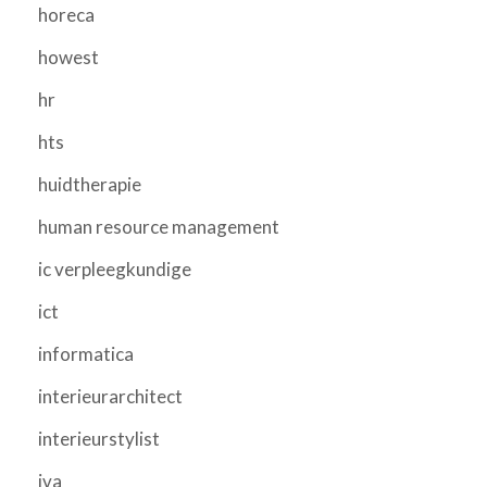
horeca
howest
hr
hts
huidtherapie
human resource management
ic verpleegkundige
ict
informatica
interieurarchitect
interieurstylist
iva