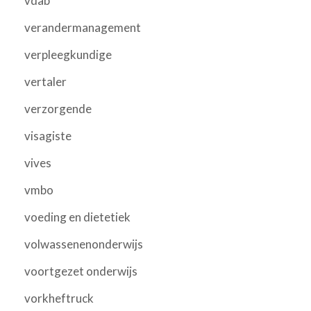
vdab
verandermanagement
verpleegkundige
vertaler
verzorgende
visagiste
vives
vmbo
voeding en dietetiek
volwassenenonderwijs
voortgezet onderwijs
vorkheftruck