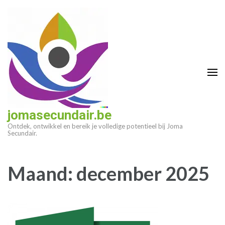
Ga
naar
inhoud
(druk
op
enter)
jomasecundair.be
Ontdek, ontwikkel en bereik je volledige potentieel bij Joma
Secundair.
Maand:
december 2025