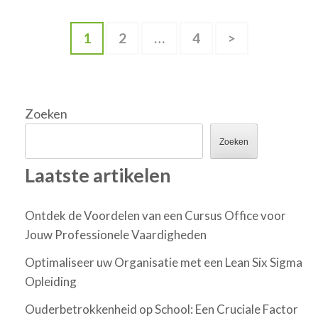
Berichten
Pagina
Pagina
Pagina
1
2
…
4
>
paginering
Zoeken
Zoeken
Laatste artikelen
Ontdek de Voordelen van een Cursus Office voor
Jouw Professionele Vaardigheden
Optimaliseer uw Organisatie met een Lean Six Sigma
Opleiding
Ouderbetrokkenheid op School: Een Cruciale Factor