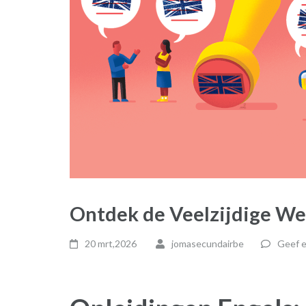
Ontdek de Veelzijdige We
20 mrt,2026
jomasecundairbe
Geef e