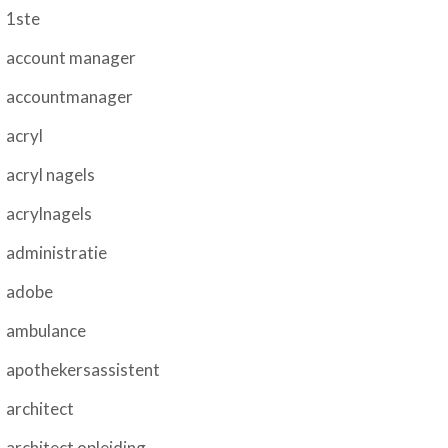
1ste
account manager
accountmanager
acryl
acryl nagels
acrylnagels
administratie
adobe
ambulance
apothekersassistent
architect
architect opleiding