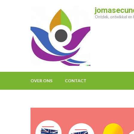
Ga
jomasecund
naar
Ontdek, ontwikkel en b
inhoud
(druk
op
enter)
OVER ONS
CONTACT