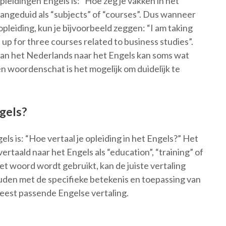
leidingen Engels is: “Hoe zeg je vakken in het
angeduid als “subjects” of “courses”. Dus wanneer
 opleiding, kun je bijvoorbeeld zeggen: “I am taking
 up for three courses related to business studies”.
van het Nederlands naar het Engels kan soms wat
en woordenschat is het mogelijk om duidelijk te
ngels?
ls is: “Hoe vertaal je opleiding in het Engels?” Het
taald naar het Engels als “education”, “training” of
et woord wordt gebruikt, kan de juiste vertaling
ouden met de specifieke betekenis en toepassing van
 meest passende Engelse vertaling.