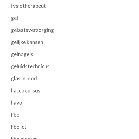
fysiotherapeut
gel
gelaatsverzorging
gelijke kansen
gelnagels
geluidstechnicus
glas in lood
haccp cursus
havo
hbo
hbo ict
hbo master