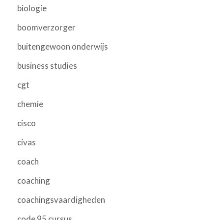
biologie
boomverzorger
buitengewoon onderwijs
business studies
cgt
chemie
cisco
civas
coach
coaching
coachingsvaardigheden
code 95 cursus