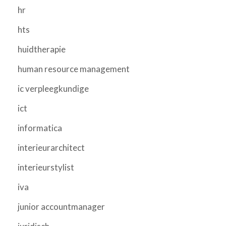
hr
hts
huidtherapie
human resource management
ic verpleegkundige
ict
informatica
interieurarchitect
interieurstylist
iva
junior accountmanager