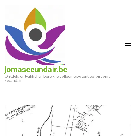
Ga
naar
inhoud
(druk
op
enter)
jomasecundair.be
Ontdek, ontwikkel en bereik je volledige potentieel bij Joma
Secundair.