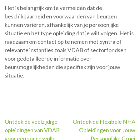
Het is belangrijk om te vermelden dat de
beschikbaarheid en voorwaarden van beurzen
kunnen variëren, afhankelijk van je persoonlijke
situatie en het type opleiding dat je wilt volgen. Het is
raadzaam om contact op te nemen met Syntra of
relevante instanties zoals VDAB of sectorfondsen
voor gedetailleerde informatie over
beursmogelijkheden die specifiek zijn voor jouw
situatie.
Berichtnavigatie
Ontdek de veelzijdige
Ontdek de Flexibele NHA
opleidingen van VDAB
Opleidingen voor Jouw
voor een succesvolle
Persoonlijke Groei