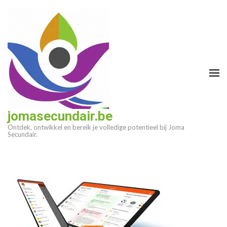
Ga
naar
inhoud
(druk
op
enter)
jomasecundair.be
Ontdek, ontwikkel en bereik je volledige potentieel bij Joma
Secundair.