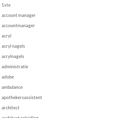
1ste
account manager
accountmanager
acryl
acryl nagels
acrylnagels
administratie
adobe
ambulance
apothekersassistent
architect
architect opleiding