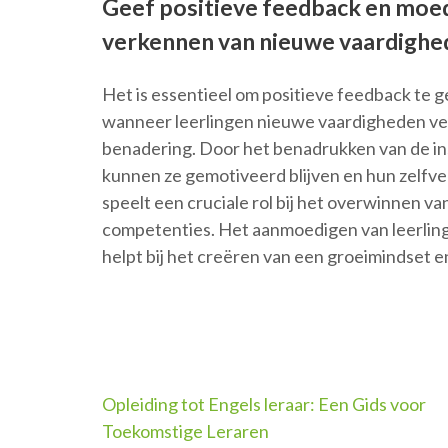
Geef positieve feedback en moed
verkennen van nieuwe vaardighe
Het is essentieel om positieve feedback te
wanneer leerlingen nieuwe vaardigheden ve
benadering. Door het benadrukken van de in
kunnen ze gemotiveerd blijven en hun zel
speelt een cruciale rol bij het overwinnen v
competenties. Het aanmoedigen van leerlingen 
helpt bij het creëren van een groeimindset en
Berichtnavigatie
Opleiding tot Engels leraar: Een Gids voor
Toekomstige Leraren