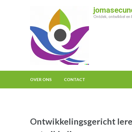
Ga
jomasecund
naar
Ontdek, ontwikkel en b
inhoud
(druk
op
enter)
OVER ONS
CONTACT
Ontwikkelingsgericht leren