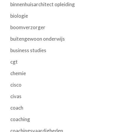
binnenhuisarchitect opleiding
biologie
boomverzorger
buitengewoon onderwijs
business studies
cgt
chemie
cisco
civas
coach
coaching
coachingsvaardigheden