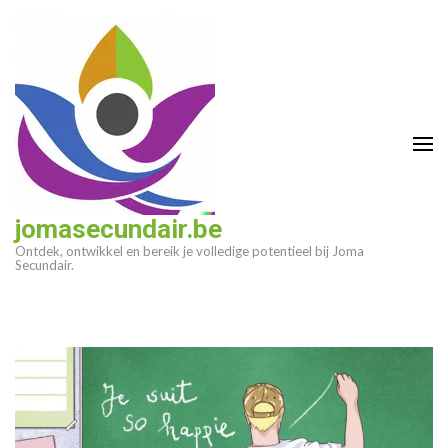
Ga
naar
inhoud
(druk
op
enter)
jomasecundair.be
Ontdek, ontwikkel en bereik je volledige potentieel bij Joma
Secundair.