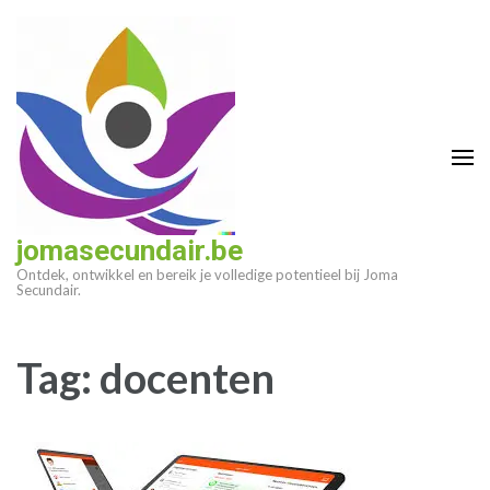
Ga
naar
inhoud
(druk
op
enter)
jomasecundair.be
Ontdek, ontwikkel en bereik je volledige potentieel bij Joma
Secundair.
Tag:
docenten