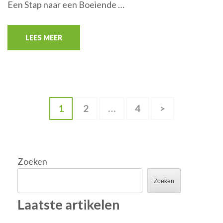
Een Stap naar een Boeiende …
LEES MEER
Berichten
Pagina
Pagina
Pagina
1
2
…
4
>
paginering
Zoeken
Zoeken
Laatste artikelen