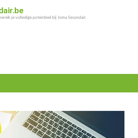
air.be
ereik je volledige potentieel bij Joma Secundair.