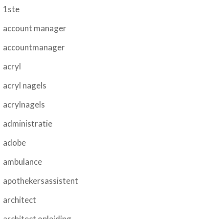
1ste
account manager
accountmanager
acryl
acryl nagels
acrylnagels
administratie
adobe
ambulance
apothekersassistent
architect
architect opleiding