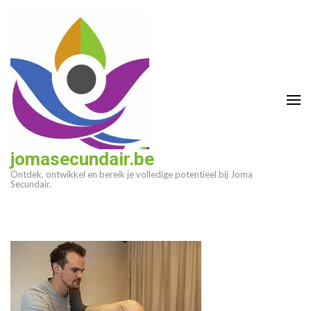
Ga
naar
inhoud
(druk
op
enter)
jomasecundair.be
Ontdek, ontwikkel en bereik je volledige potentieel bij Joma
Secundair.