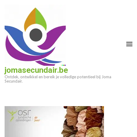
Ga
naar
inhoud
(druk
op
enter)
jomasecundair.be
Ontdek, ontwikkel en bereik je volledige potentieel bij Joma
Secundair.