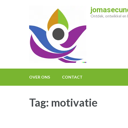
Ga
jomasecund
naar
Ontdek, ontwikkel en b
inhoud
(druk
op
enter)
OVER ONS
CONTACT
Tag:
motivatie