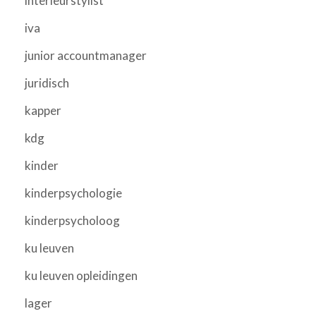
interieurstylist
iva
junior accountmanager
juridisch
kapper
kdg
kinder
kinderpsychologie
kinderpsycholoog
ku leuven
ku leuven opleidingen
lager