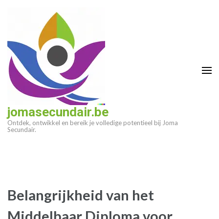
Ga
naar
inhoud
(druk
op
enter)
jomasecundair.be
Ontdek, ontwikkel en bereik je volledige potentieel bij Joma
Secundair.
Belangrijkheid van het
Middelbaar Diploma voor