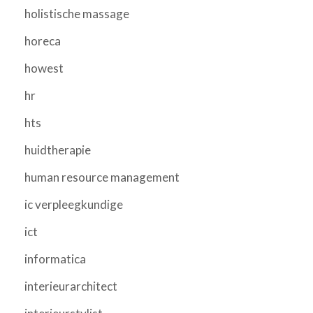
holistische massage
horeca
howest
hr
hts
huidtherapie
human resource management
ic verpleegkundige
ict
informatica
interieurarchitect