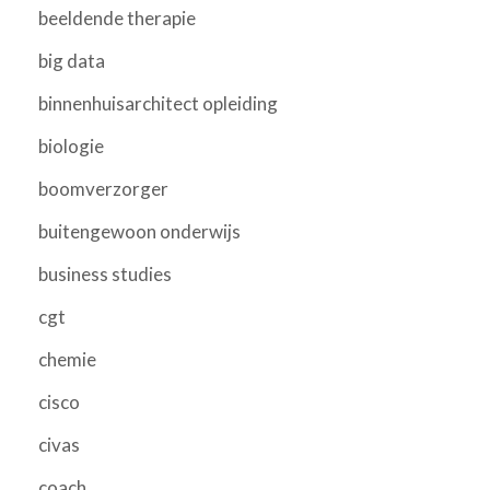
beeldende therapie
big data
binnenhuisarchitect opleiding
biologie
boomverzorger
buitengewoon onderwijs
business studies
cgt
chemie
cisco
civas
coach