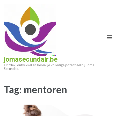
Ga
naar
inhoud
(druk
op
enter)
jomasecundair.be
Ontdek, ontwikkel en bereik je volledige potentieel bij Joma
Secundair.
Tag:
mentoren