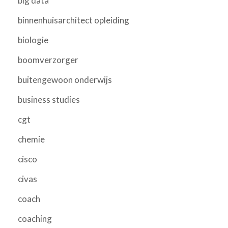
big data
binnenhuisarchitect opleiding
biologie
boomverzorger
buitengewoon onderwijs
business studies
cgt
chemie
cisco
civas
coach
coaching