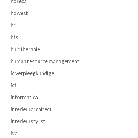
horeca
howest
hr
hts
huidtherapie
human resource management
ic verpleegkundige
ict
informatica
interieurarchitect
interieurstylist
iva