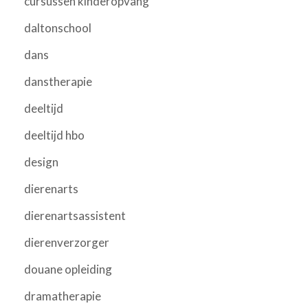
cursussen kinderopvang
daltonschool
dans
danstherapie
deeltijd
deeltijd hbo
design
dierenarts
dierenartsassistent
dierenverzorger
douane opleiding
dramatherapie