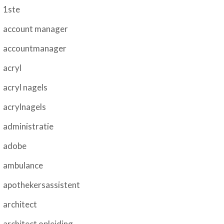
1ste
account manager
accountmanager
acryl
acryl nagels
acrylnagels
administratie
adobe
ambulance
apothekersassistent
architect
architect opleiding