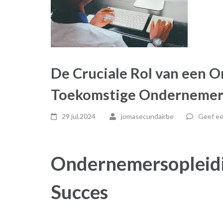
De Cruciale Rol van een 
Toekomstige Ondernemer
29 jul,2024
jomasecundairbe
Geef ee
Ondernemersopleidi
Succes