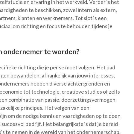
lfstudie en ervaring in het werkveld. Verder is het
rdigheden te beschikken, zowel intern als extern,
tners, klanten en werknemers. Tot slot is een
cruciaal om richting en focus te behouden tijdens je
om ondernemer te worden?
ifieke richting die je per se moet volgen. Het pad
en bewandelen, afhankelijk van jouw interesses,
e ondernemers hebben diverse achtergronden en
economie tot technologie, creatieve studies of zelfs
s een combinatie van passie, doorzettingsvermogen,
akelijke principes. Het volgen van een
ijn om de nodige kennis en vaardigheden op te doen
 succesvol bedrijf. Het belangrijkste is dat je bereid
co’s te nemen in de wereld van het ondernemerschap.