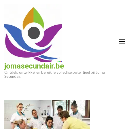
Ga
naar
inhoud
(druk
op
enter)
jomasecundair.be
Ontdek, ontwikkel en bereik je volledige potentieel bij Joma
Secundair.