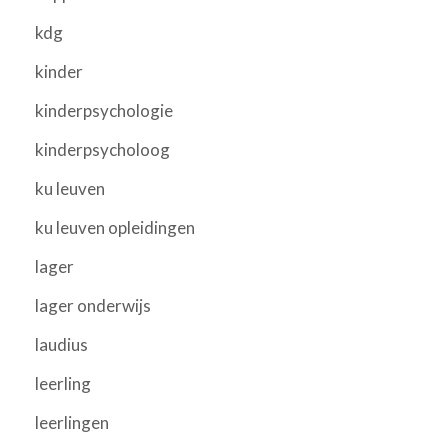
kdg
kinder
kinderpsychologie
kinderpsycholoog
ku leuven
ku leuven opleidingen
lager
lager onderwijs
laudius
leerling
leerlingen