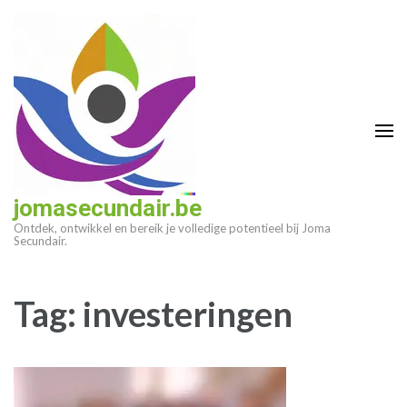
Ga
naar
inhoud
(druk
op
enter)
jomasecundair.be
Ontdek, ontwikkel en bereik je volledige potentieel bij Joma
Secundair.
Tag:
investeringen