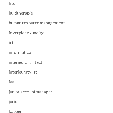
hts
huidtherapie
human resource management
ic verpleegkundige
ict
informatica
interieurarchitect
interieurstylist
iva
junior accountmanager
juridisch
kapper