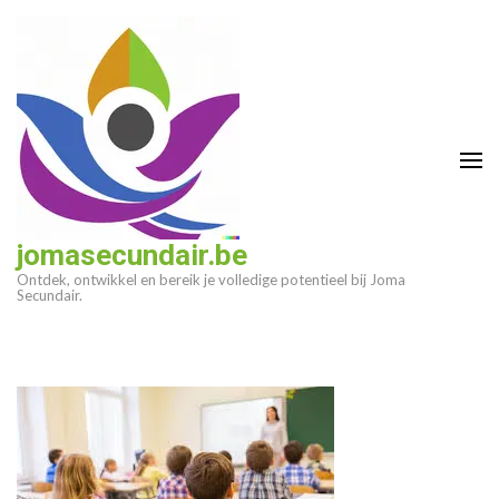
Ga
naar
inhoud
(druk
op
enter)
jomasecundair.be
Ontdek, ontwikkel en bereik je volledige potentieel bij Joma
Secundair.