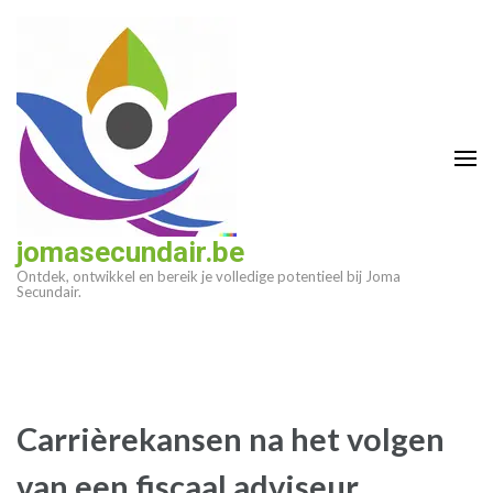
Ga
naar
inhoud
(druk
op
enter)
jomasecundair.be
Ontdek, ontwikkel en bereik je volledige potentieel bij Joma
Secundair.
Carrièrekansen na het volgen
van een fiscaal adviseur