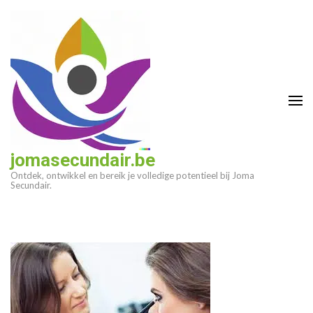
Ga
naar
inhoud
(druk
op
enter)
jomasecundair.be
Ontdek, ontwikkel en bereik je volledige potentieel bij Joma
Secundair.